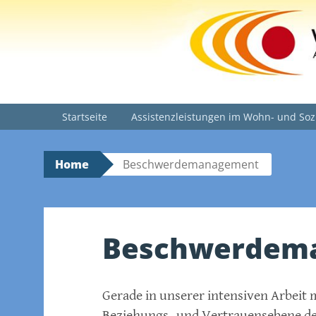
WWW.VEREIN-WENDEPUNK
Skip
Startseite
Assistenzleistungen im Wohn- und Soz
to
content
Home
Beschwerdemanagement
Beschwerdem
Gerade in unserer intensiven Arbeit 
Beziehungs- und Vertrauensebene de