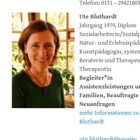
Telefon: 0151 – 2942180
Ute Bluthardt
Jahrgang 1979, Diplom
Sozialarbeiterin/Sozial
Natur- und Erlebnispäd
Kunstpädagogin, syste
Beraterin und Therape
Therapeutin
Begleiter*in
Assistenzleistungen u
Familien, Beauftragte
Neuanfragen
mehr Informationen zu
Bluthardt
ute.bluthardt@verein-