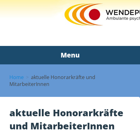
WWW.VEREIN-
WENDEPUNKT.DE
Menu
Skip
to
Home
aktuelle Honorarkräfte und
content
MitarbeiterInnen
aktuelle Honorarkräfte
und MitarbeiterInnen